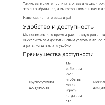
Также, вы можете прочитать отзывы наших игроко
что вы выбрали нас, и мы готовы помочь вам в л
Наше казино – это ваша игра!
Удобство и доступность
Мы понимаем, что время играет важную роль в жи
обеспечить вам доступ к нашим услугам в любое 
играть, когда вам это удобно.
Преимущества доступности
Мы
работаем
24/7,
чтобы вы
Круглосуточная
Мобил
могли
доступность
доступ
играть,
когда вам
это