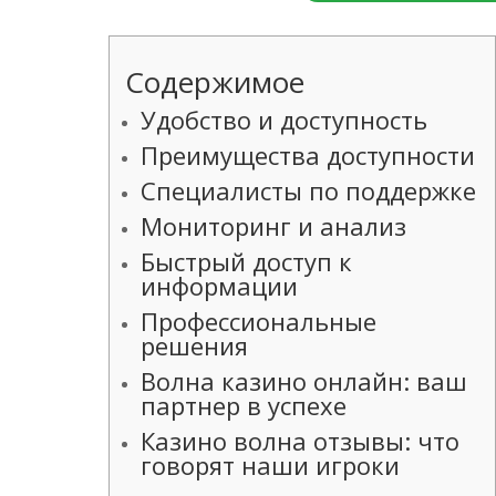
Содержимое
Удобство и доступность
Преимущества доступности
Специалисты по поддержке
Мониторинг и анализ
Быстрый доступ к
информации
Профессиональные
решения
Волна казино онлайн: ваш
партнер в успехе
Казино волна отзывы: что
говорят наши игроки