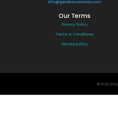
info@gembaoverseas.com
Our Terms
Privacy Policy
Terms & Conditions
Service policy
@2026,Desi