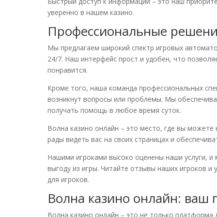
Быстрый доступ к информации – это наш приорит
уверенно в нашем казино.
Профессиональные решен
Мы предлагаем широкий спектр игровых автоматов
24/7. Наш интерфейс прост и удобен, что позволя
понравится.
Кроме того, наша команда профессиональных спец
возникнут вопросы или проблемы. Мы обеспечива
получать помощь в любое время суток.
Волна казино онлайн – это место, где вы можете
рады видеть вас на своих страницах и обеспечив
Нашими игроками высоко оценены наши услуги, и
выгоду из игры. Читайте отзывы наших игроков и 
для игроков.
Волна казино онлайн: ваш 
Волна казино онлайн – это не только платформа 