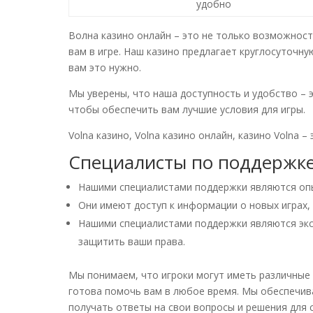
удобно
Волна казино онлайн – это не только возможность
вам в игре. Наш казино предлагает круглосуточн
вам это нужно.
Мы уверены, что наша доступность и удобство – э
чтобы обеспечить вам лучшие условия для игры.
Volna казино, Volna казино онлайн, казино Volna –
Специалисты по поддержк
Нашими специалистами поддержки являются опы
Они имеют доступ к информации о новых играх, 
Нашими специалистами поддержки являются эксп
защитить ваши права.
Мы понимаем, что игроки могут иметь различные
готова помочь вам в любое время. Мы обеспечив
получать ответы на свои вопросы и решения для 