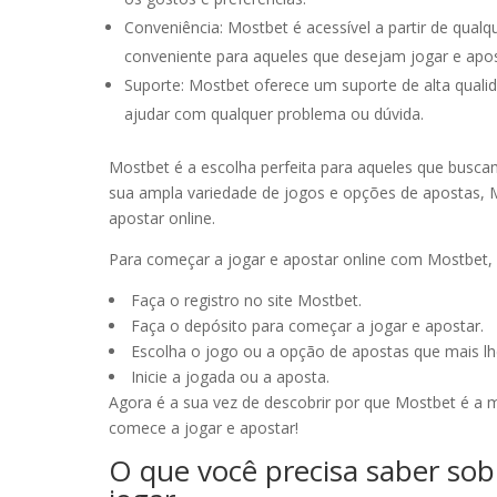
Conveniência: Mostbet é acessível a partir de qual
conveniente para aqueles que desejam jogar e apos
Suporte: Mostbet oferece um suporte de alta qualid
ajudar com qualquer problema ou dúvida.
Mostbet é a escolha perfeita para aqueles que busc
sua ampla variedade de jogos e opções de apostas, M
apostar online.
Para começar a jogar e apostar online com Mostbet, 
Faça o registro no site Mostbet.
Faça o depósito para começar a jogar e apostar.
Escolha o jogo ou a opção de apostas que mais lh
Inicie a jogada ou a aposta.
Agora é a sua vez de descobrir por que Mostbet é a m
comece a jogar e apostar!
O que você precisa saber so