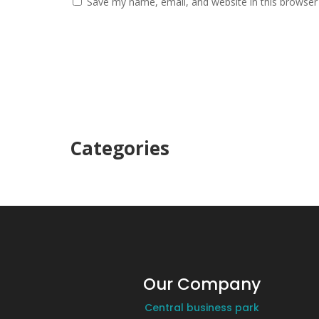
Save my name, email, and website in this browser
Categories
Our Company
Central business park