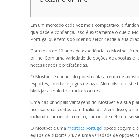
Em um mercado cada vez mais competitivo, é fundame
qualidade e confiança. Isso é exatamente o que o Most
Portugal que tem sido líder no setor desde a sua cria
Com mais de 10 anos de experiência, o Mostbet é um
online. Com uma variedade de opções de apostas e jog
necessidades e preferências.
O Mostbet é conhecido por sua plataforma de aposta
esportes, loterias e jogos de azar. Além disso, o sit
blackjack, roulette e muitos outros.
Uma das principais vantagens do Mostbet é a sua plat
acessar suas contas com facilidade. Além disso, o 
incluindo cartões de crédito, cartões de débito e ser
O Mostbet é uma
mostbet portugal
opção segura e c
equipe de suporte 24/7 e uma variedade de opções de