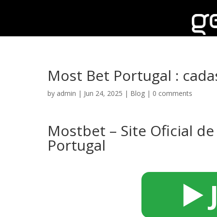
Most Bet Portugal : cada
by
admin
|
Jun 24, 2025
|
Blog
|
0 comments
Mostbet – Site Oficial d
Portugal
▶️