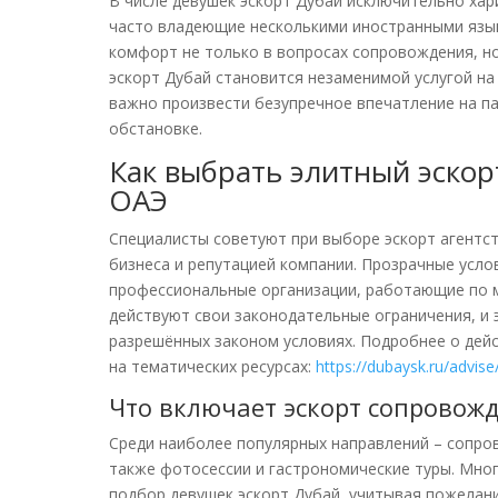
В числе девушек эскорт Дубай исключительно ха
часто владеющие несколькими иностранными язы
комфорт не только в вопросах сопровождения, но
эскорт Дубай становится незаменимой услугой на
важно произвести безупречное впечатление на п
обстановке.
Как выбрать элитный эскор
ОАЭ
Специалисты советуют при выборе эскорт агентс
бизнеса и репутацией компании. Прозрачные усло
профессиональные организации, работающие по м
действуют свои законодательные ограничения, и 
разрешённых законом условиях. Подробнее о дей
на тематических ресурсах:
https://dubaysk.ru/advise
Что включает эскорт сопровож
Среди наиболее популярных направлений – сопров
также фотосессии и гастрономические туры. Мно
подбор девушек эскорт Дубай, учитывая пожелани